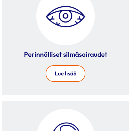
Perinnölliset silmäsairaudet
Lue lisää