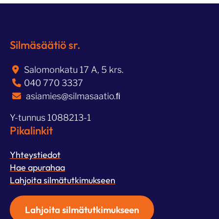
Silmäsäätiö sr.
Salomonkatu 17 A, 5 krs.
040 770 3337
asiamies@silmasaatio.ﬁ
Y-tunnus 1088213-1
Pikalinkit
Yhteystiedot
Hae apurahaa
Lahjoita silmätutkimukseen
Lahjoita silmätutkimukseen