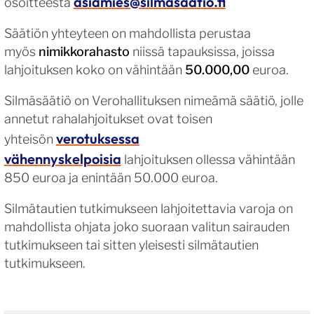
asiamies@silmasaatio.fi
osoitteesta
Säätiön yhteyteen on mahdollista perustaa
myös
nimikkorahasto
niissä tapauksissa, joissa
lahjoituksen koko on vähintään
50.000,00
euroa.
Silmäsäätiö on Verohallituksen nimeämä säätiö, jolle
annetut rahalahjoitukset ovat toisen
verotuksessa
yhteisön
vähennyskelpoisia
lahjoituksen ollessa vähintään
850 euroa ja enintään 50.000 euroa.
Silmätautien tutkimukseen lahjoitettavia varoja on
mahdollista ohjata joko suoraan valitun sairauden
tutkimukseen tai sitten yleisesti silmätautien
tutkimukseen.