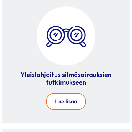
Yleislahjoitus silmäsairauksien
tutkimukseen
Lue lisää