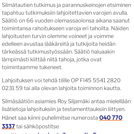
Silmätautien tutkimus ja parannuskeinojen etsiminen
tapahtuu tutkimuksiin lahjoitettavien varojen avulla.
Säätiö on 66 vuoden olemassaolonsa aikana saanut
toimintansa rahoitukseen varoja eri tahoilta. Näiden
lahjoitusten turvin olemme voineet ja voimme
edelleen avustaa lääkäreitä ja tutkijoita heidän
tärkeässä tutkimustyössään. Säätiö haluaakin
lämpimästi kiittää niitä tahoja, jotka ovat
toimintaamme tukeneet.
Lahjoituksen voi tehdä tilille OP FI45 5541 2820
0231 59 tai alla olevan lahjoita toiminnon kautta.
Silmäsäätiön asiamies Roy Siljamäki antaa mielellään
lisätietoja lahjoituksiin ja testamenttauksiin liittyen.
040 770
Hänet saa kiinni puhelimitse numerosta
3337
tai sähköpostitse