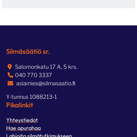
Silmäsäätiö sr.
Salomonkatu 17 A, 5 krs.
040 770 3337
asiamies@silmasaatio.ﬁ
Y-tunnus 1088213-1
Pikalinkit
Yhteystiedot
Hae apurahaa
Lahjoita silmätutkimukseen