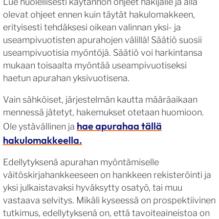
Lue huolellisesti käytännön ohjeet hakijalle ja alla
olevat ohjeet ennen kuin täytät hakulomakkeen,
erityisesti tehdäksesi oikean valinnan yksi- ja
useampivuotisten apurahojen välillä! Säätiö suosii
useampivuotisia myöntöjä. Säätiö voi harkintansa
mukaan toisaalta myöntää useampivuotiseksi
haetun apurahan yksivuotisena.
Vain sähköiset, järjestelmän kautta määräaikaan
mennessä jätetyt, hakemukset otetaan huomioon.
hae apurahaa tällä
Ole ystävällinen ja
hakulomakkeella.
Edellytyksenä apurahan myöntämiselle
väitöskirjahankkeeseen on hankkeen rekisteröinti ja
yksi julkaistavaksi hyväksytty osatyö, tai muu
vastaava selvitys. Mikäli kyseessä on prospektiivinen
tutkimus, edellytyksenä on, että tavoiteaineistoa on