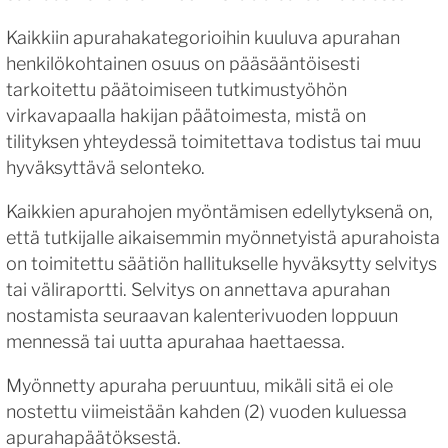
Kaikkiin apurahakategorioihin kuuluva apurahan
henkilökohtainen osuus on pääsääntöisesti
tarkoitettu päätoimiseen tutkimustyöhön
virkavapaalla hakijan päätoimesta, mistä on
tilityksen yhteydessä toimitettava todistus tai muu
hyväksyttävä selonteko.
Kaikkien apurahojen myöntämisen edellytyksenä on,
että tutkijalle aikaisemmin myönnetyistä apurahoista
on toimitettu säätiön hallitukselle hyväksytty selvitys
tai väliraportti. Selvitys on annettava apurahan
nostamista seuraavan kalenterivuoden loppuun
mennessä tai uutta apurahaa haettaessa.
Myönnetty apuraha peruuntuu, mikäli sitä ei ole
nostettu viimeistään kahden (2) vuoden kuluessa
apurahapäätöksestä.