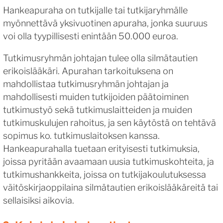
Hankeapuraha on tutkijalle tai tutkijaryhmälle
myönnettävä yksivuotinen apuraha, jonka suuruus
voi olla tyypillisesti enintään 50.000 euroa.
Tutkimusryhmän johtajan tulee olla silmätautien
erikoislääkäri. Apurahan tarkoituksena on
mahdollistaa tutkimusryhmän johtajan ja
mahdollisesti muiden tutkijoiden päätoiminen
tutkimustyö sekä tutkimuslaitteiden ja muiden
tutkimuskulujen rahoitus, ja sen käytöstä on tehtävä
sopimus ko. tutkimuslaitoksen kanssa.
Hankeapurahalla tuetaan erityisesti tutkimuksia,
joissa pyritään avaamaan uusia tutkimuskohteita, ja
tutkimushankkeita, joissa on tutkijakoulutuksessa
väitöskirjaoppilaina silmätautien erikoislääkäreitä tai
sellaisiksi aikovia.