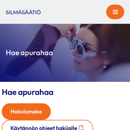
Hae apurahaa
Hae apurahaa
Hakulomake
Käytännön ohjeet hakijalle