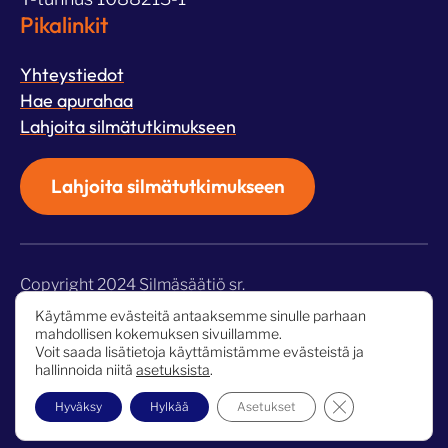
Pikalinkit
Yhteystiedot
Hae apurahaa
Lahjoita silmätutkimukseen
Lahjoita silmätutkimukseen
Copyright 2024 Silmäsäätiö sr.
Käytämme evästeitä antaaksemme sinulle parhaan
Tietosuojaseloste
mahdollisen kokemuksen sivuillamme.
Voit saada lisätietoja käyttämistämme evästeistä ja
hallinnoida niitä
asetuksista
.
Sulje evästebann
Hyväksy
Hylkää
Asetukset