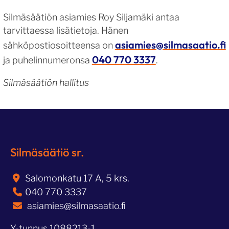
Silmäsäätiön asiamies Roy Siljamäki antaa
tarvittaessa lisätietoja. Hänen
asiamies@silmasaatio.fi
sähköpostiosoitteensa on
040 770 3337
ja puhelinnumeronsa
.
Silmäsäätiön hallitus
Silmäsäätiö sr.
Salomonkatu 17 A, 5 krs.
040 770 3337
asiamies@silmasaatio.ﬁ
Y-tunnus 1088213-1