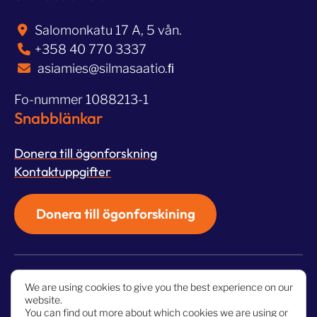
Salomonkatu 17 A, 5 vån.
+358 40 770 3337
asiamies@silmasaatio.ﬁ
Fo-nummer 1088213-1
Snabblänkar
Donera till ögonforskning
Kontaktuppgifter
Donera till ögonforskining
Copyright 2024 Silmäsäätiö sr.
We are using cookies to give you the best experience on our
website.
You can find out more about which cookies we are using or