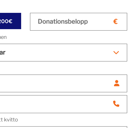
200€
nen
t kvitto