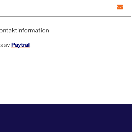
 kontaktinformation
ls av
Paytrail
.