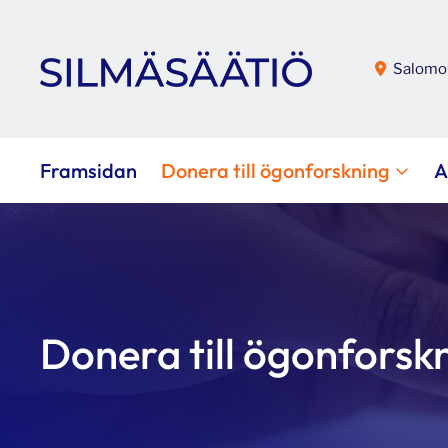
Salomon
Framsidan
Donera till ögonforskning
A
Donera till ögonforsk