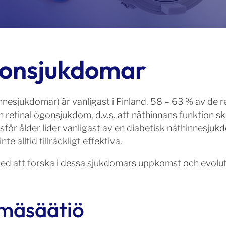
gonsjukdomar
nesjukdomar) är vanligast i Finland. 58 – 63 % av de re
retinal ögonsjukdom, d.v.s. att näthinnans funktion ska
tsför ålder lider vanligast av en diabetisk näthinnesj
e alltid tillräckligt effektiva.
med att forska i dessa sjukdomars uppkomst och evolut
ilmäsäätiö