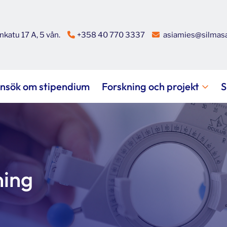
katu 17 A, 5 vån.
+358 40 770 3337
asiamies@silmasa
nsök om stipendium
Forskning och projekt
S
ning