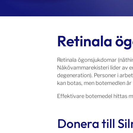
Retinala ö
Retinala ögonsjukdomar (näthin
Näkövammarekisteri lider av en 
degeneration). Personer i arbe
kan botas, men botemedlen är int
Effektivare botemedel hittas 
Donera till S