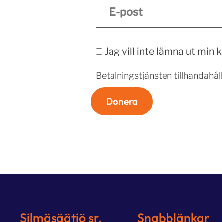
Jag vill inte lämna ut min
Betalningstjänsten tillhandahål
Donera
Silmäsäätiö sr.
Snabblänkar