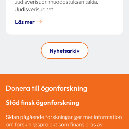
uudisverisuonimuodostuksen takia.
Uudisverisuonet…
Läs mer
Nyhetsarkiv
Donera till ögonforskning
Stöd finsk ögonforskning
Sidan pågående forskningar ger mer information
om forskningsprojekt som finansieras av