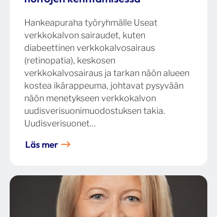
Hankeapuraha työryhmälle Useat
verkkokalvon sairaudet, kuten
diabeettinen verkkokalvosairaus
(retinopatia), keskosen
verkkokalvosairaus ja tarkan näön alueen
kostea ikärappeuma, johtavat pysyvään
näön menetykseen verkkokalvon
uudisverisuonimuodostuksen takia.
Uudisverisuonet…
Läs mer