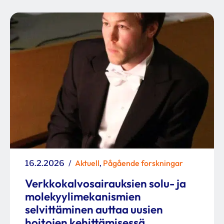
Posted
Categories
Aktuell
Pågående forskningar
16.2.2026
,
on
Verkkokalvosairauksien solu- ja
molekyylimekanismien
selvittäminen auttaa uusien
hoitojen kehittämisessä