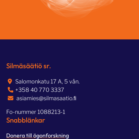
Silmäsäätiö sr.
Salomonkatu 17 A, 5 vån.
+358 40 770 3337
asiamies@silmasaatio.ﬁ
Fo-nummer 1088213-1
Snabblänkar
Donera till ögonforskning