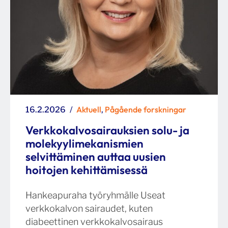
Posted
Categories
Aktuell
Pågående forskningar
16.2.2026
,
on
Verkkokalvosairauksien solu- ja
molekyylimekanismien
selvittäminen auttaa uusien
hoitojen kehittämisessä
Hankeapuraha työryhmälle Useat
verkkokalvon sairaudet, kuten
diabeettinen verkkokalvosairaus