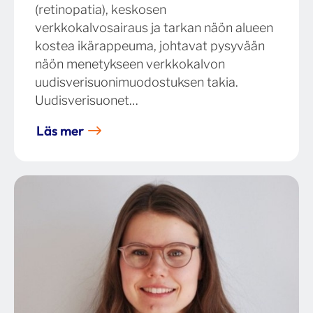
(retinopatia), keskosen
verkkokalvosairaus ja tarkan näön alueen
kostea ikärappeuma, johtavat pysyvään
näön menetykseen verkkokalvon
uudisverisuonimuodostuksen takia.
Uudisverisuonet…
Läs mer