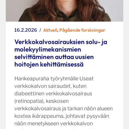
Posted
Categories
Aktuell
Pågående forskningar
16.2.2026
,
on
Verkkokalvosairauksien solu- ja
molekyylimekanismien
selvittäminen auttaa uusien
hoitojen kehittämisessä
Hankeapuraha työryhmälle Useat
verkkokalvon sairaudet, kuten
diabeettinen verkkokalvosairaus
(retinopatia), keskosen
verkkokalvosairaus ja tarkan näön alueen
kostea ikärappeuma, johtavat pysyvään
näön menetykseen verkkokalvon