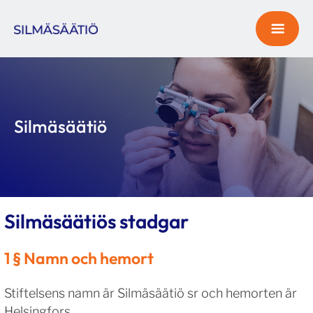
Silmäsäätiö
Silmäsäätiös stadgar
1 § Namn och hemort
Stiftelsens namn är Silmäsäätiö sr och hemorten är
Helsingfors.