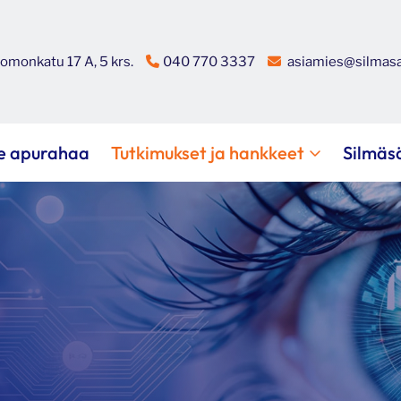
omonkatu 17 A, 5 krs.
040 770 3337
asiamies@silmasa
e apurahaa
Tutkimukset ja hankkeet
Silmäs