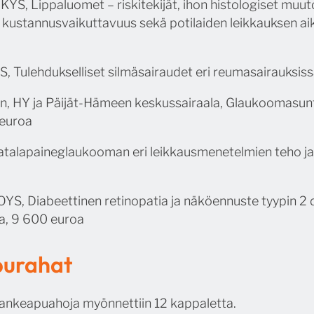
KYS, Lippaluomet – riskitekijät, ihon histologiset muut
 kustannusvaikuttavuus sekä potilaiden leikkauksen a
S, Tulehdukselliset silmäsairaudet eri reumasairauksis
n, HY ja Päijät-Hämeen keskussairaala, Glaukoomasuntt
 euroa
 Matalapaineglaukooman eri leikkausmenetelmien teho ja
OYS, Diabeettinen retinopatia ja näköennuste tyypin 2 
a, 9 600 euroa
purahat
hankeapuahoja myönnettiin 12 kappaletta.