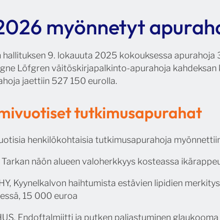
 2026 myönnetyt apurah
 hallituksen 9. lokauuta 2025 kokouksessa apurahoja 32
igne Löfgren väitöskirjapalkinto-apurahoja kahdeksan
hoja jaettiin 527 150 eurolla.
lmivuotiset tutkimusapurahat
tisia henkilökohtaisia tutkimusapurahoja myönnettiin
Y, Tarkan näön alueen valoherkkyys kosteassa ikärapp
HY, Kyynelkalvon haihtumista estävien lipidien merkitys 
dessä, 15 000 euroa
HUS, Endoftalmiitti ja putken paljastuminen glaukooma 