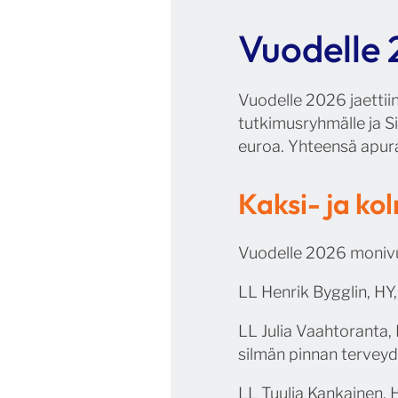
Vuodelle
Vuodelle 2026 jaettiin
tutkimusryhmälle ja S
euroa. Yhteensä apura
Kaksi- ja ko
Vuodelle 2026 monivuo
LL Henrik Bygglin, H
LL Julia Vaahtoranta, 
silmän pinnan tervey
LL Tuulia Kankainen, 