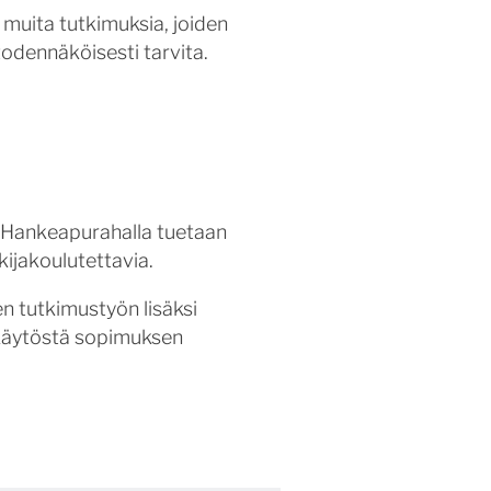
 muita tutkimuksia, joiden
todennäköisesti tarvita.
 Hankeapurahalla tuetaan
kijakoulutettavia.
n tutkimustyön lisäksi
n käytöstä sopimuksen