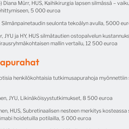
) Diana Mürr, HUS, Kaihikirurgia lapsen silmässä – vaik
kehittymiseen, 5 000 euroa
, Silmänpainetaudin seulonta tekoälyn avulla, 5000 eu
 JYU ja HY, HUS silmätautien ostopalvelun kustannukse
airausryhmäkohtaisen mallin vertailu, 12 500 euroa
t apurahat
tisia henkilökohtaisia tutkimusapurahoja myönnettiin
nen, JYU, Likinäköisyystutkimukset, 8 500 euroa
en, HUS, Subretinaalisen nesteen merkitys kosteassa
abi hoidetuilla potilailla, 5 000 euroa