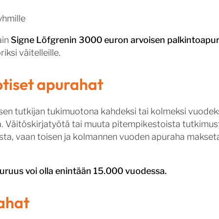
yhmille
ain
Signe Löfgrenin 3000 euron arvoisen palkintoapu
ksi väitelleille.
otiset apurahat
isen tutkijan tukimuotona kahdeksi tai kolmeksi vuode
Väitöskirjatyötä tai muuta pitempikestoista tutkimusta
musta, vaan toisen ja kolmannen vuoden apuraha makse
ruus voi olla enintään 15.000 vuodessa.
ahat