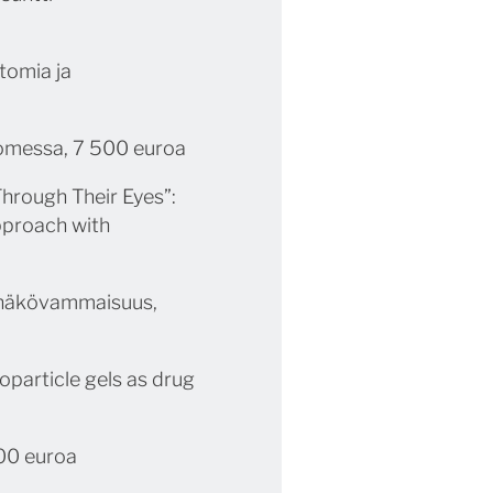
tomia ja
uomessa, 7 500 euroa
hrough Their Eyes”:
pproach with
 näkövammaisuus,
roparticle gels as drug
000 euroa