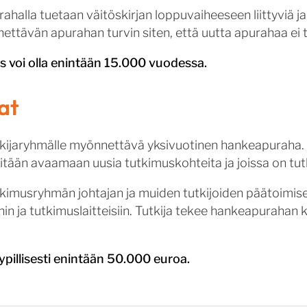
ahalla tuetaan väitöskirjan loppuvaiheeseen liittyviä ja
ettävän apurahan turvin siten, että uutta apurahaa ei 
 voi olla enintään 15.000 vuodessa.
at
kijaryhmälle myönnettävä yksivuotinen hankeapuraha.
pyritään avaamaan uusia tutkimuskohteita ja joissa on tut
imusryhmän johtajan ja muiden tutkijoiden päätoimise
hin ja tutkimuslaitteisiin. Tutkija tekee hankeapuraha
illisesti enintään 50.000 euroa.