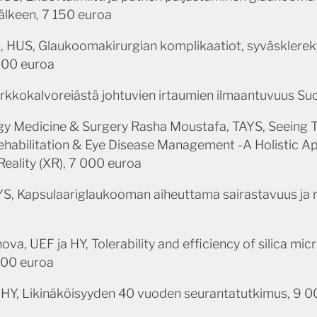
jälkeen, 7 150 euroa
, HUS, Glaukoomakirurgian komplikaatiot, syväsklerek
000 euroa
rkkokalvoreiästä johtuvien irtaumien ilmaantuvuus S
y Medicine & Surgery Rasha Moustafa, TAYS, Seeing T
ehabilitation & Eye Disease Management -A Holistic A
eality (XR), 7 000 euroa
S, Kapsulaariglaukooman aiheuttama sairastavuus ja
va, UEF ja HY, Tolerability and efficiency of silica mic
 000 euroa
a HY, Likinäköisyyden 40 vuoden seurantatutkimus, 9 