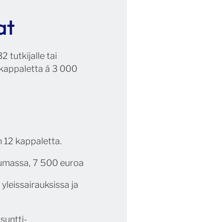
at
 tutkijalle tai
 kappaletta á 3 000
 12 kappaletta.
eumassa, 7 500 euroa
yleissairauksissa ja
suntti-