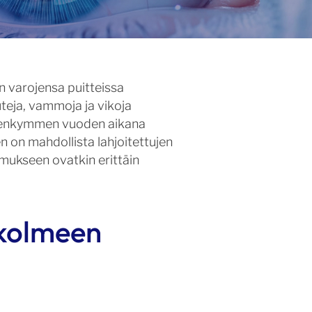
n varojensa puitteissa
teja, vammoja ja vikoja
uudenkymmen vuoden aikana
 on mahdollista lahjoitettujen
imukseen ovatkin erittäin
 kolmeen