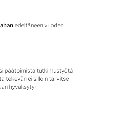
rahan
edeltäneen vuoden
ksi päätoimista tutkimustyötä
 tekevän ei silloin tarvitse
taan hyväksytyn