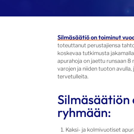
Silmäsäätiö on toiminut vuo
toteuttanut perustajiensa taht
koskevaa tutkimusta jakamalla
apurahoja on jaettu runsaan 8 
varojen ja niiden tuoton avulla
tervetulleita.
Silmäsäätiön 
ryhmään:
Kaksi- ja kolmivuotiset apu