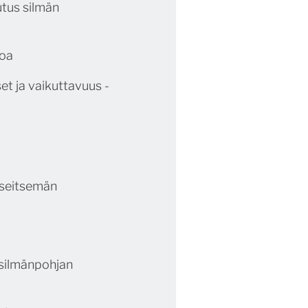
utus silmän
roa
t ja vaikuttavuus -
 seitsemän
 silmänpohjan