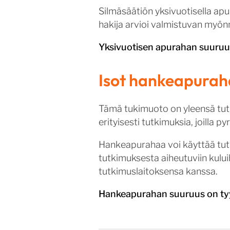
Silmäsäätiön yksivuotisella apur
hakija arvioi valmistuvan myönn
Yksivuotisen apurahan suuruus
Isot hankeapurah
Tämä tukimuoto on yleensä tut
erityisesti tutkimuksia, joilla 
Hankeapurahaa voi käyttää tutk
tutkimuksesta aiheutuviin kului
tutkimuslaitoksensa kanssa.
Hankeapurahan suuruus on tyyp