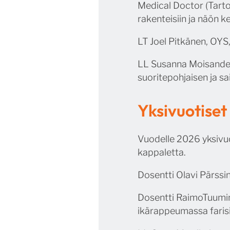
Medical Doctor (Tarto
rakenteisiin ja näön 
LT Joel Pitkänen, OYS
LL Susanna Moisander,
suoritepohjaisen ja s
Yksivuotise
Vuodelle 2026 yksivuo
kappaletta.
Dosentti Olavi Pärssi
Dosentti RaimoTuumin
ikärappeumassa farisim