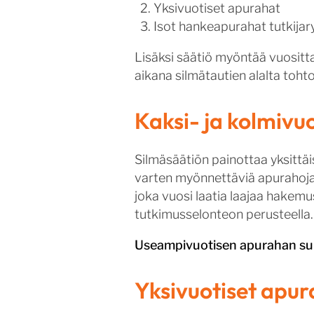
Yksivuotiset apurahat
Isot hankeapurahat tutkijar
Lisäksi säätiö myöntää vuositt
aikana silmätautien alalta tohtori
Kaksi- ja kolmivu
Silmäsäätiön painottaa yksittä
varten myönnettäviä apurahoja. 
joka vuosi laatia laajaa hake
tutkimusselonteon perusteella.
Useampivuotisen apurahan suu
Yksivuotiset apur