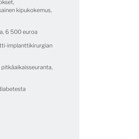
okset,
ikainen kipukokemus,
sa, 6 500 euroa
i-implanttikirurgian
 pitkäaikaisseuranta,
diabetesta