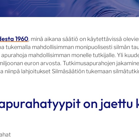
desta 1960
, minä aikana säätiö on käytettävissä olevie
oa tukemalla mahdollisimman monipuolisesti silmän tau
 apurahoja mahdollisimman monelle tutkijalle. Yli k
miljoonan euron arvosta. Tutkimusapurahojen jakaminen
, ja niinpä lahjoitukset Silmäsäätiön tukemaan silmätutk
apurahatyypit on jaettu
rahat