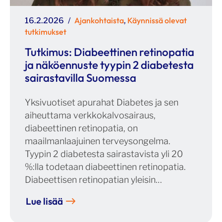
Julkaistu
Kategoriat
Ajankohtaista
Käynnissä olevat
16.2.2026
,
tutkimukset
Tutkimus: Diabeettinen retinopatia
ja näköennuste tyypin 2 diabetesta
sairastavilla Suomessa
Yksivuotiset apurahat Diabetes ja sen
aiheuttama verkkokalvosairaus,
diabeettinen retinopatia, on
maailmanlaajuinen terveysongelma.
Tyypin 2 diabetesta sairastavista yli 20
%:lla todetaan diabeettinen retinopatia.
Diabeettisen retinopatian yleisin…
Lue lisää