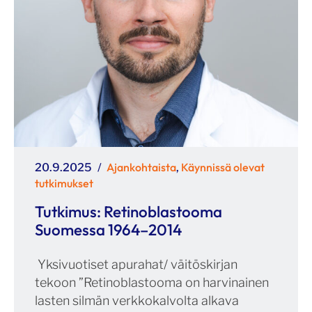
Julkaistu
Kategoriat
Ajankohtaista
Käynnissä olevat
20.9.2025
,
tutkimukset
Tutkimus: Retinoblastooma
Suomessa 1964–2014
Yksivuotiset apurahat/ väitöskirjan
tekoon ”Retinoblastooma on harvinainen
lasten silmän verkkokalvolta alkava