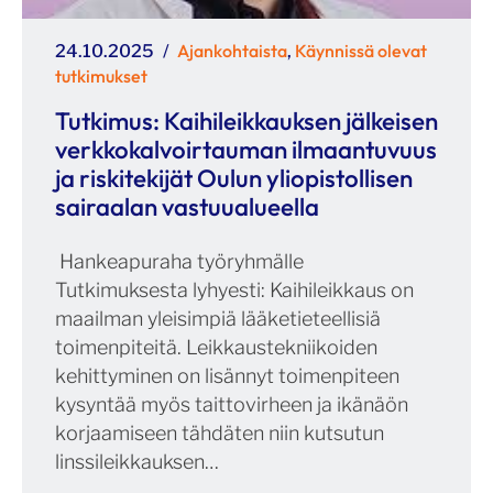
Julkaistu
Kategoriat
Ajankohtaista
Käynnissä olevat
24.10.2025
,
tutkimukset
Tutkimus: Kaihileikkauksen jälkeisen
verkkokalvoirtauman ilmaantuvuus
ja riskitekijät Oulun yliopistollisen
sairaalan vastuualueella
Hankeapuraha työryhmälle
Tutkimuksesta lyhyesti: Kaihileikkaus on
maailman yleisimpiä lääketieteellisiä
toimenpiteitä. Leikkaustekniikoiden
kehittyminen on lisännyt toimenpiteen
kysyntää myös taittovirheen ja ikänäön
korjaamiseen tähdäten niin kutsutun
linssileikkauksen…