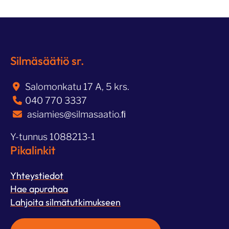
Silmäsäätiö sr.
Salomonkatu 17 A, 5 krs.
040 770 3337
asiamies@silmasaatio.ﬁ
Y-tunnus 1088213-1
Pikalinkit
Yhteystiedot
Hae apurahaa
Lahjoita silmätutkimukseen