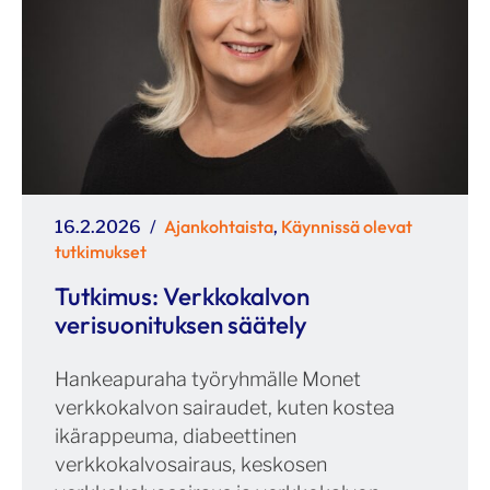
Julkaistu
Kategoriat
Ajankohtaista
Käynnissä olevat
16.2.2026
,
tutkimukset
Tutkimus: Verkkokalvon
verisuonituksen säätely
Hankeapuraha työryhmälle Monet
verkkokalvon sairaudet, kuten kostea
ikärappeuma, diabeettinen
verkkokalvosairaus, keskosen