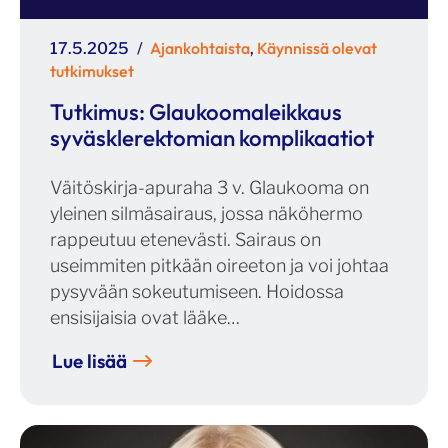
Julkaistu
Kategoriat
Ajankohtaista
Käynnissä olevat
17.5.2025
,
tutkimukset
Tutkimus: Glaukoomaleikkaus
syväsklerektomian komplikaatiot
Väitöskirja-apuraha 3 v. Glaukooma on
yleinen silmäsairaus, jossa näköhermo
rappeutuu etenevästi. Sairaus on
useimmiten pitkään oireeton ja voi johtaa
pysyvään sokeutumiseen. Hoidossa
ensisijaisia ovat lääke…
Lue lisää