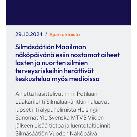
Julkaistu
Kategoriat
Ajankohtaista
29.10.2024
Silmäsäätiön Maailman
näköpäivänä esiin nostamat aiheet
lasten ja nuorten silmien
terveysriskeihin herättivät
keskustelua myös medioissa
Aihetta käsittelivät mm. Potilaan
Lääkärilehti Silmälääkäritkin haluavat
lapset irti älypuhelimista Helsingin
Sanomat Yle Svenska MTV3 Viiden
jälkeen Lisää tietoa ja luentotaltioinnit
Silmäsäätiön Vuoden Näköpäivä