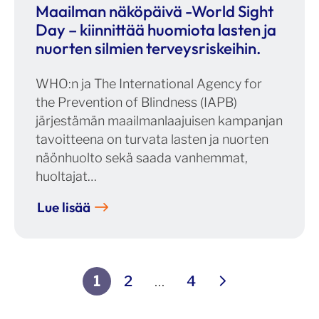
Maailman näköpäivä -World Sight
Day – kiinnittää huomiota lasten ja
nuorten silmien terveysriskeihin.
WHO:n ja The International Agency for
the Prevention of Blindness (IAPB)
järjestämän maailmanlaajuisen kampanjan
tavoitteena on turvata lasten ja nuorten
näönhuolto sekä saada vanhemmat,
huoltajat…
Lue lisää
Artikkelien
Seuraava
1
2
…
4
sivutus