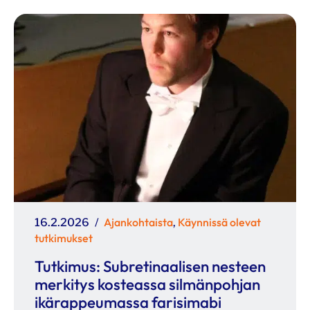
Julkaistu
Kategoriat
Ajankohtaista
Käynnissä olevat
16.2.2026
,
tutkimukset
Tutkimus: Subretinaalisen nesteen
merkitys kosteassa silmänpohjan
ikärappeumassa farisimabi