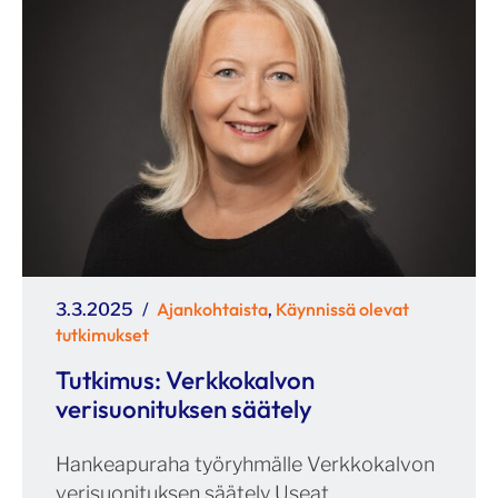
Julkaistu
Kategoriat
Ajankohtaista
Käynnissä olevat
3.3.2025
,
tutkimukset
Tutkimus: Verkkokalvon
verisuonituksen säätely
Hankeapuraha työryhmälle Verkkokalvon
verisuonituksen säätely Useat