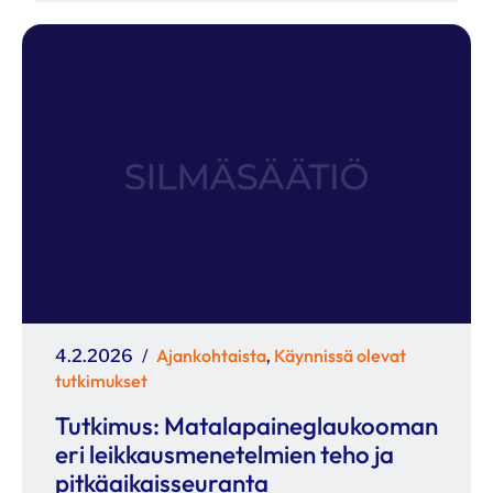
Julkaistu
Kategoriat
Ajankohtaista
Käynnissä olevat
4.2.2026
,
tutkimukset
Tutkimus: Matalapaineglaukooman
eri leikkausmenetelmien teho ja
pitkäaikaisseuranta