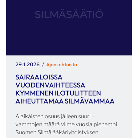
Julkaistu
Kategoriat
Ajankohtaista
29.1.2026
SAIRAALOISSA
VUODENVAIHTEESSA
KYMMENEN ILOTULITTEEN
AIHEUTTAMAA SILMÄVAMMAA
Alaikäisten osuus jälleen suuri –
vammojen määrä viime vuosia pienempi
Suomen Silmälääkäriyhdistyksen