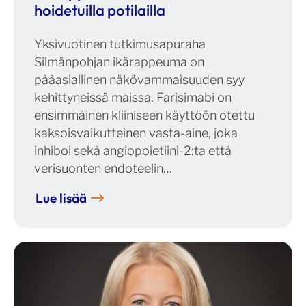
hoidetuilla potilailla
Yksivuotinen tutkimusapuraha
Silmänpohjan ikärappeuma on
pääasiallinen näkövammaisuuden syy
kehittyneissä maissa. Farisimabi on
ensimmäinen kliiniseen käyttöön otettu
kaksoisvaikutteinen vasta-aine, joka
inhiboi sekä angiopoietiini-2:ta että
verisuonten endoteelin…
Lue lisää