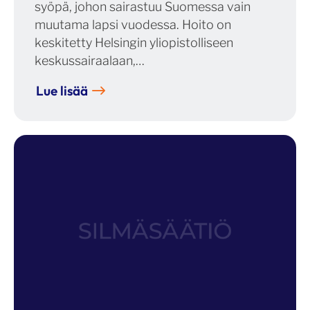
syöpä, johon sairastuu Suomessa vain
muutama lapsi vuodessa. Hoito on
keskitetty Helsingin yliopistolliseen
keskussairaalaan,…
Lue lisää