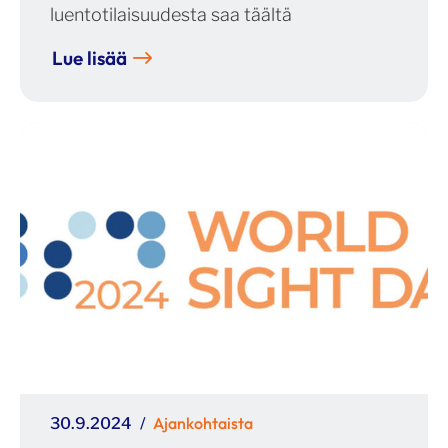
luentotilaisuudesta saa täältä
Lue lisää
Julkaistu
Kategoriat
Ajankohtaista
30.9.2024