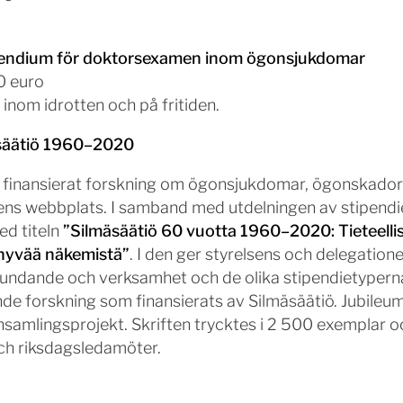
endium för doktorsexamen inom ögonsjukdomar
0 euro
inom idrotten och på fritiden.
äsäätiö 1960–2020
ö finansierat forskning om ögonsjukdomar, ögonskador 
s webbplats. I samband med utdelningen av stipendi
med titeln
”Silmäsäätiö 60 vuotta 1960–2020: Tieteellise
 hyvää näkemistä”
. I den ger styrelsens och delegation
rundande och verksamhet och de olika stipendietypern
de forskning som finansierats av Silmäsäätiö. Jubileum
amlingsprojekt. Skriften trycktes i 2 500 exemplar och
ch riksdagsledamöter.