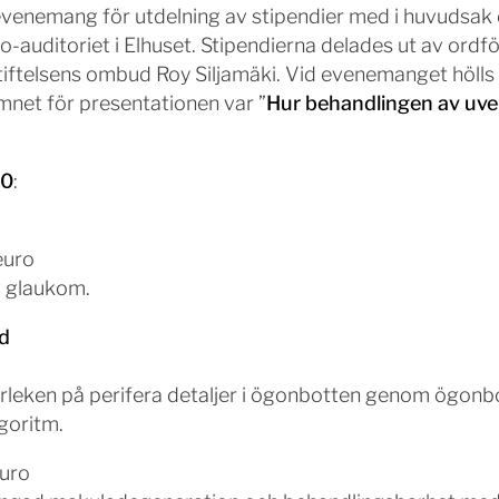
evenemang för utdelning av stipendier med i huvudsak
auditoriet i Elhuset. Stipendierna delades ut av ordfö
stiftelsens ombud Roy Siljamäki. Vid evenemanget hölls
mnet för presentationen var ”
Hur behandlingen av uvei
20
:
euro
v glaukom.
d
leken på perifera detaljer i ögonbotten genom ögonbo
goritm.
euro