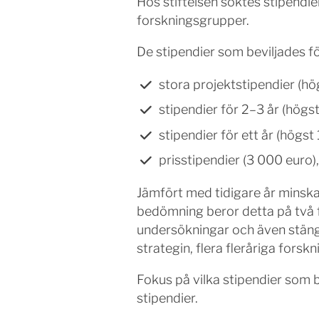
Hos stiftelsen söktes stipendier
forskningsgrupper.
De stipendier som beviljades fö
stora projektstipendier (hö
stipendier för 2–3 år (högst
stipendier för ett år (högs
prisstipendier (3 000 euro)
Jämfört med tidigare år minsk
bedömning beror detta på två f
undersökningar och även stängt 
strategin, flera fleråriga fors
Fokus på vilka stipendier som be
stipendier.