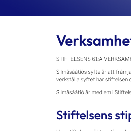
Verksamhet
STIFTELSENS 61:A VERKSA
Silmäsäätiös syfte är att främ
verkställa syftet har stiftelse
Silmäsäätiö är medlem i Stifte
Stiftelsens st