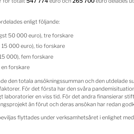
 för totalt
547 774
euro och
265 700
euro delades ut 
rdelades enligt följande:
gst 50 000 euro), tre forskare
 15 000 euro), tio forskare
t 15 000), fem forskare
, en forskare
ade den totala ansökningssumman och den utdelade sum
aktorer. För det första har den svåra pandemisituatio
laboratorier en viss tid. För det andra finansierar sti
kningsprojekt än förut och deras ansökan har redan godk
viljas flyttades under verksamhetsåret i enlighet med st