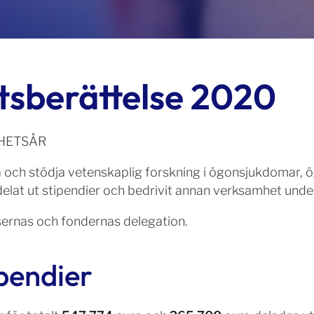
sberättelse 2020
MHETSÅR
ja och stödja vetenskaplig forskning i ögonsjukdomar, 
n delat ut stipendier och bedrivit annan verksamhet und
lsernas och fondernas delegation.
ipendier