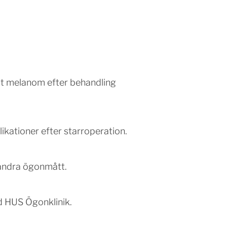
alt melanom efter behandling
kationer efter starroperation.
 andra ögonmått.
d HUS Ögonklinik.