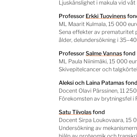
Ljuskänslighet i makula vid v
Professor
Erkki Tuovinens
fon
ML Maarit Kulmala, 15 000 eur
Sena effekter av prematuritet p
ålder, delundersökning i 35–4
Professor
Salme Vannas
fond
ML Paula Niinimäki, 15 000 eu
Skivepitelcancer och talgkörtel
Aleksi och Laina Patamas fon
Docent Olavi Pärssinen, 11 250
Förekomsten av brytningsfel i 
Satu Tiivolas
fond
Docent Sirpa Loukovaara, 15 
Undersökning av mekanismerna 
hjälp av proteomik och transk