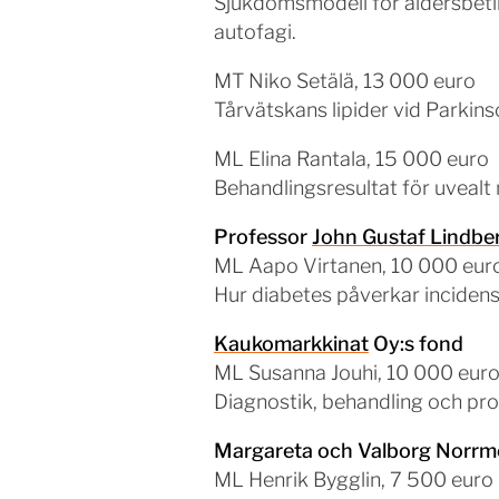
Sjukdomsmodell för åldersbet
autofagi.
MT Niko Setälä, 13 000 euro
Tårvätskans lipider vid Parkin
ML Elina Rantala, 15 000 euro
Behandlingsresultat för uveal
Professor
John Gustaf Lindbe
ML Aapo Virtanen, 10 000 eur
Hur diabetes påverkar inciden
Kaukomarkkinat
Oy:s fond
ML Susanna Jouhi, 10 000 eur
Diagnostik, behandling och pr
Margareta och Valborg Norrm
ML Henrik Bygglin, 7 500 euro