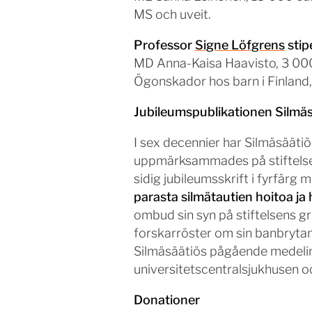
MS och uveit.
Professor
Signe Löfgrens
stip
MD Anna-Kaisa Haavisto, 3 00
Ögonskador hos barn i Finland, 
Jubileumspublikationen Silm
I sex decennier har Silmäsääti
uppmärksammades på stiftelsen
sidig jubileumsskrift i fyrfärg 
parasta silmätautien hoitoa ja
ombud sin syn på stiftelsens g
forskarröster om sin banbrytan
Silmäsäätiös pågående medelins
universitetscentralsjukhusen o
Donationer