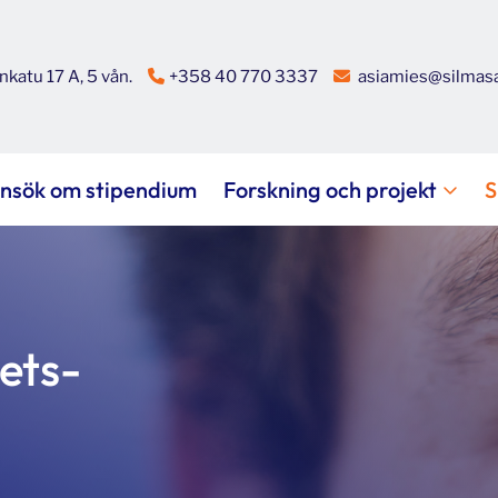
katu 17 A, 5 vån.
+358 40 770 3337
asiamies@silmasa
nsök om stipendium
Forskning och projekt
S
ets­