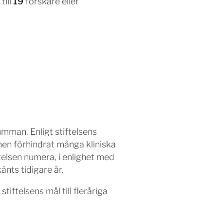
till
19
forskare eller
man. Enligt stiftelsens
nen förhindrat många kliniska
ftelsen numera, i enlighet med
änts tidigare år.
iftelsens mål till fleråriga