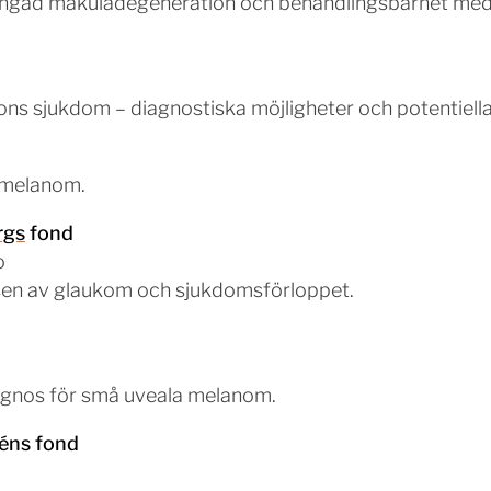
ingad makuladegeneration och behandlingsbarhet med
sons sjukdom – diagnostiska möjligheter och potentiell
t melanom.
rgs
fond
o
sen av glaukom och sjukdomsförloppet.
o
ognos för små uveala melanom.
éns fond