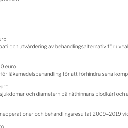
uro
pati och utvärdering av behandlingsalternativ för uve
00 euro
ör läkemedelsbehandling för att förhindra sena kompli
euro
nsjukdomar och diametern på näthinnans blodkärl och
nneoperationer och behandlingsresultat 2009–2019 vi
ro