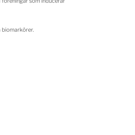
 föreningar som inducerar
a biomarkörer.