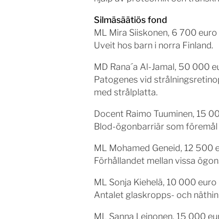
Silmäsäätiös fond
ML Mira Siiskonen, 6 700 euro
Uveit hos barn i norra Finland
.
MD Rana´a Al-Jamal, 50 000 e
Patogenes vid strålningsretino
med strålplatta.
Docent Raimo Tuuminen, 15 0
Blod-ögonbarriär som föremål f
ML Mohamed Geneid, 12 500 
Förhållandet mellan vissa ögo
ML Sonja Kiehelä, 10 000 euro
Antalet glaskropps- och näthi
ML Sanna Leinonen, 15 000 eu