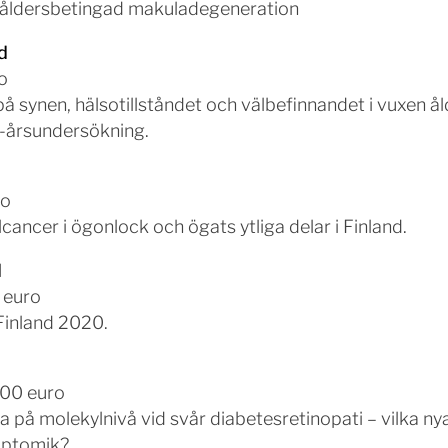
åt åldersbetingad makuladegeneration
d
o
å synen, hälsotillståndet och välbefinnandet i vuxen å
0-årsundersökning.
ro
cancer i ögonlock och ögats ytliga delar i Finland.
d
 euro
Finland 2020.
000 euro
på molekylnivå vid svår diabetesretinopati – vilka n
riptomik?