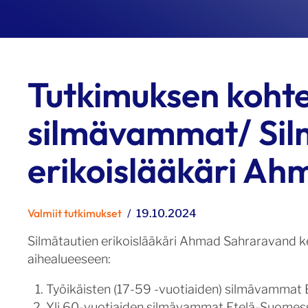
Tutkimuksen koht
silmävammat/ Sil
erikoislääkäri A
Kategoriat
Valmiit tutkimukset
Julkaistu
19.10.2024
Silmätautien erikoislääkäri Ahmad Sahraravand 
aihealueeseen:
Työikäisten (17-59 -vuotiaiden) silmävammat
Yli 60-vuotiaiden silmävammat Etelä-Suomes