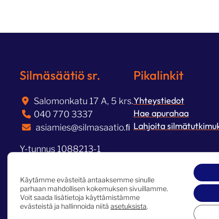
Silmäsäätiö sr.
Pikalinkit
Yhteystiedot
Salomonkatu 17 A, 5 krs.
Hae apurahaa
040 770 3337
Lahjoita silmätutkimu
asiamies@silmasaatio.ﬁ
Y-tunnus 1088213-1
Käytämme evästeitä antaaksemme sinulle
parhaan mahdollisen kokemuksen sivuillamme.
Copyright 2024 Silmäsäätiö sr.
Tietosuojaseloste
Voit saada lisätietoja käyttämistämme
evästeistä ja hallinnoida niitä
asetuksista
.