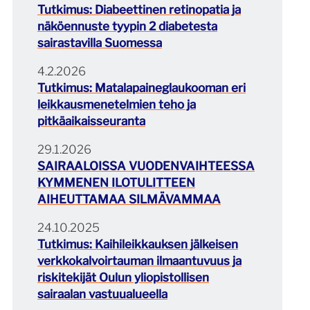
Tutkimus: Diabeettinen retinopatia ja
näköennuste tyypin 2 diabetesta
sairastavilla Suomessa
4.2.2026
Tutkimus: Matalapaineglaukooman eri
leikkausmenetelmien teho ja
pitkäaikaisseuranta
29.1.2026
SAIRAALOISSA VUODENVAIHTEESSA
KYMMENEN ILOTULITTEEN
AIHEUTTAMAA SILMÄVAMMAA
24.10.2025
Tutkimus: Kaihileikkauksen jälkeisen
verkkokalvoirtauman ilmaantuvuus ja
riskitekijät Oulun yliopistollisen
sairaalan vastuualueella