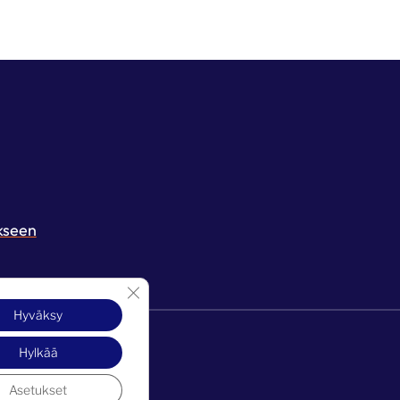
kseen
Sulje evästebanneri
Hyväksy
Hylkää
Asetukset