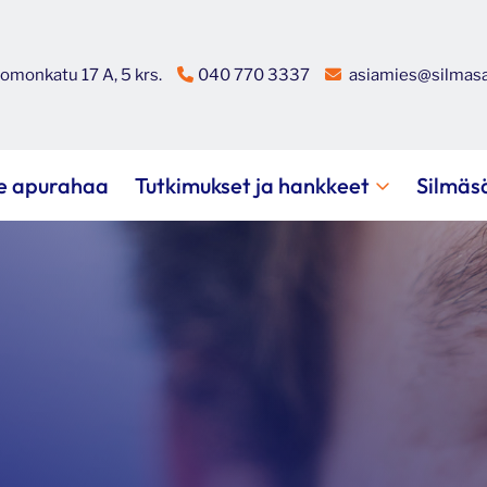
omonkatu 17 A, 5 krs.
040 770 3337
asiamies@silmasa
e apurahaa
Tutkimukset ja hankkeet
Silmäs