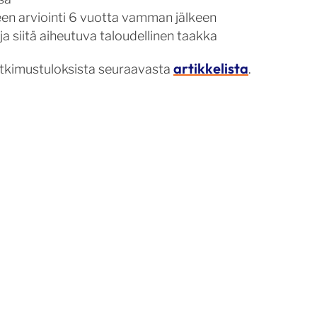
een arviointi 6 vuotta vamman jälkeen
 siitä aiheutuva taloudellinen taakka
artikkelista
utkimustuloksista seuraavasta
.