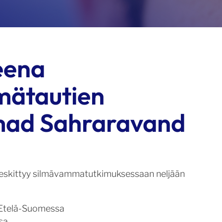
eena
mätautien
hmad Sahraravand
keskittyy silmävammatutkimuksessaan neljään
 Etelä-Suomessa
sa