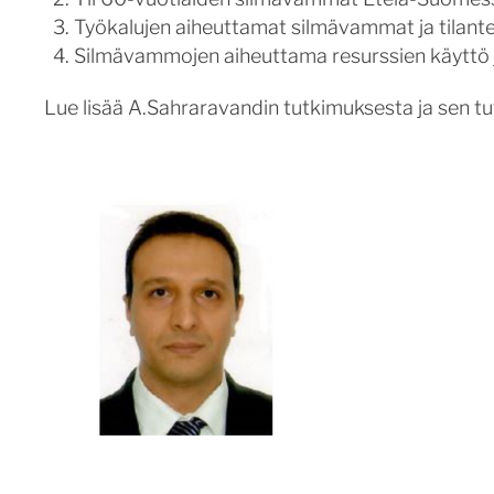
Työkalujen aiheuttamat silmävammat ja tilant
Silmävammojen aiheuttama resurssien käyttö ja
Lue lisää A.Sahraravandin tutkimuksesta ja sen t