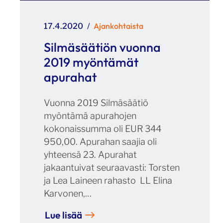
Julkaistu
Kategoriat
Ajankohtaista
17.4.2020
Silmäsäätiön vuonna
2019 myöntämät
apurahat
Vuonna 2019 Silmäsäätiö
myöntämä apurahojen
kokonaissumma oli EUR 344
950,00. Apurahan saajia oli
yhteensä 23. Apurahat
jakaantuivat seuraavasti: Torsten
ja Lea Laineen rahasto LL Elina
Karvonen,…
Lue lisää