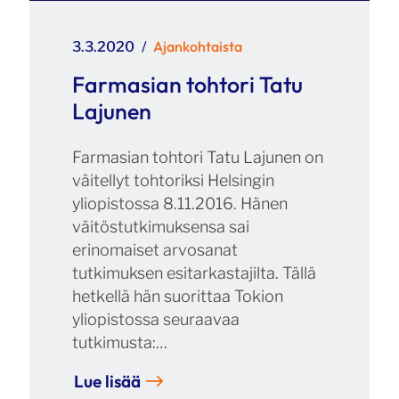
Julkaistu
Kategoriat
Ajankohtaista
3.3.2020
Farmasian tohtori Tatu
Lajunen
Farmasian tohtori Tatu Lajunen on
väitellyt tohtoriksi Helsingin
yliopistossa 8.11.2016. Hänen
väitöstutkimuksensa sai
erinomaiset arvosanat
tutkimuksen esitarkastajilta. Tällä
hetkellä hän suorittaa Tokion
yliopistossa seuraavaa
tutkimusta:…
Lue lisää