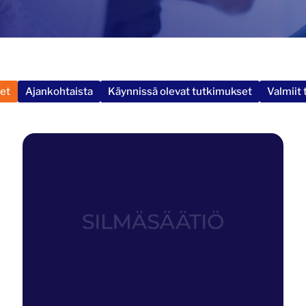
set
Ajankohtaista
Käynnissä olevat tutkimukset
Valmiit