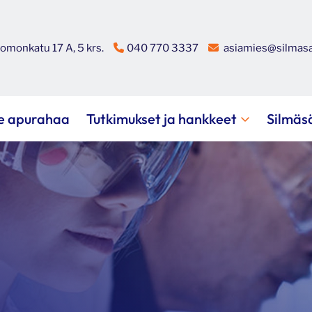
omonkatu 17 A, 5 krs.
040 770 3337
asiamies@silmasa
e apurahaa
Tutkimukset ja hankkeet
Silmäs