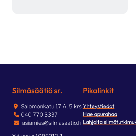
Artikkelien
sivutus
Silmäsäätiö sr.
Pikalinkit
Yhteystiedot
Salomonkatu 17 A, 5 krs.
Hae apurahaa
040 770 3337
Lahjoita silmätutkimu
asiamies@silmasaatio.ﬁ