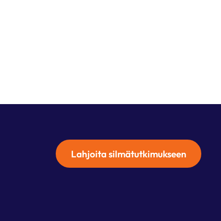
Lahjoita silmätutkimukseen