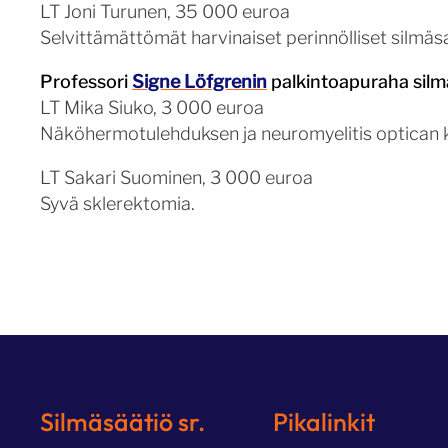
LT Joni Turunen, 35 000 euroa
Selvittämättömät harvinaiset perinnölliset silmäs
Professori
Signe Löfgrenin
palkintoapuraha silmät
LT Mika Siuko, 3 000 euroa
Näköhermotulehduksen ja neuromyelitis optican kl
LT Sakari Suominen, 3 000 euroa
Syvä sklerektomia.
Silmäsäätiö sr.
Pikalinkit