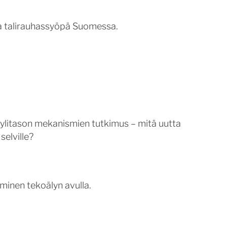
ja talirauhassyöpä Suomessa.
ylitason mekanismien tutkimus – mitä uutta
selville?
minen tekoälyn avulla.