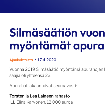
Silmäsäätiön vuo
myöntämät apura
Kategoriat
Ajankohtaista
Julkaistu
17.4.2020
Vuonna 2019 Silmäsäätiö myöntämä apurahojen
saajia oli yhteensä 23.
Apurahat jakaantuivat seuraavasti:
Torsten ja Lea Laineen rahasto
LL Elina Karvonen, 12 000 euroa