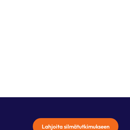
Lahjoita silmätutkimukseen