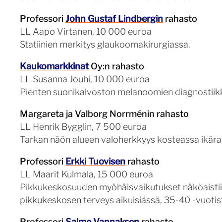
Professori
John Gustaf Lindbergin
rahasto
LL Aapo Virtanen, 10 000 euroa
Statiinien merkitys glaukoomakirurgiassa.
Kaukomarkkinat
Oy:n rahasto
LL Susanna Jouhi, 10 000 euroa
Pienten suonikalvoston melanoomien diagnostiikka
Margareta ja Valborg Norrménin rahasto
LL Henrik Bygglin, 7 500 euroa
Tarkan näön alueen valoherkkyys kosteassa ikä
Professori
Erkki Tuovisen
rahasto
LL Maarit Kulmala, 15 000 euroa
Pikkukeskosuuden myöhäisvaikutukset näköaistiin,
pikkukeskosen terveys aikuisiässä, 35-40 -vuoti
Professori
Salme Vannaksen
rahasto