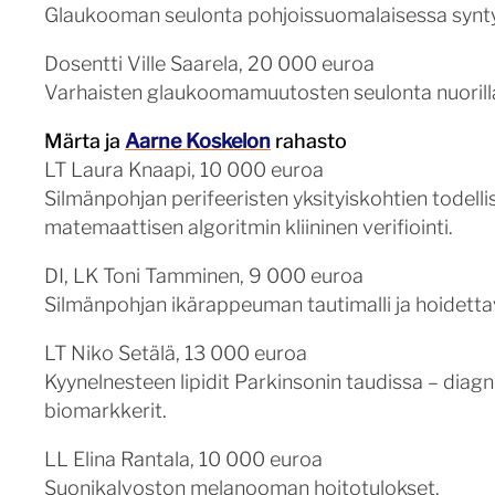
Glaukooman seulonta pohjoissuomalaisessa synt
Dosentti Ville Saarela, 20 000 euroa
Varhaisten glaukoomamuutosten seulonta nuorilla 
Märta ja
Aarne Koskelon
rahasto
LT Laura Knaapi, 10 000 euroa
Silmänpohjan perifeeristen yksityiskohtien todel
matemaattisen algoritmin kliininen verifiointi.
DI, LK Toni Tamminen, 9 000 euroa
Silmänpohjan ikärappeuman tautimalli ja hoidettavu
LT Niko Setälä, 13 000 euroa
Kyynelnesteen lipidit Parkinsonin taudissa – diagn
biomarkkerit.
LL Elina Rantala, 10 000 euroa
Suonikalvoston melanooman hoitotulokset.