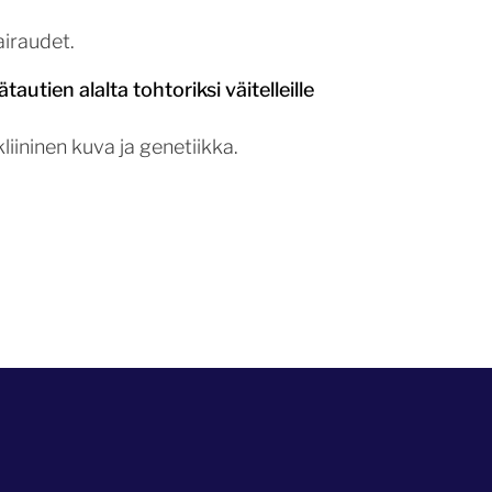
airaudet.
autien alalta tohtoriksi väitelleille
iininen kuva ja genetiikka.