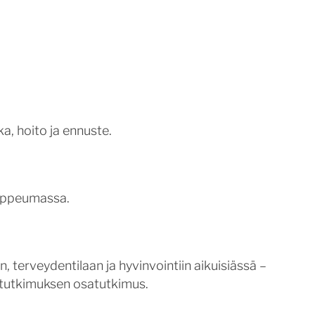
, hoito ja ennuste.
rappeumassa.
 terveydentilaan ja hyvinvointiin aikuisiässä –
stutkimuksen osatutkimus.