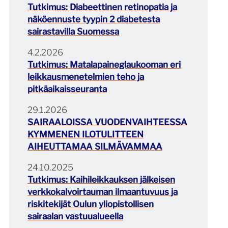
Tutkimus: Diabeettinen retinopatia ja
näköennuste tyypin 2 diabetesta
sairastavilla Suomessa
4.2.2026
Tutkimus: Matalapaineglaukooman eri
leikkausmenetelmien teho ja
pitkäaikaisseuranta
29.1.2026
SAIRAALOISSA VUODENVAIHTEESSA
KYMMENEN ILOTULITTEEN
AIHEUTTAMAA SILMÄVAMMAA
24.10.2025
Tutkimus: Kaihileikkauksen jälkeisen
verkkokalvoirtauman ilmaantuvuus ja
riskitekijät Oulun yliopistollisen
sairaalan vastuualueella