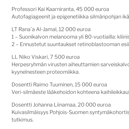
Professori Kai Kaarniranta, 45 000 euroa
Autofagiageenit ja epigenetiikka silmänpohjan i
LT Rana´a Al-Jamal, 12 000 euroa
1 – Suonikalvon melanooma yli 80-vuotiailla: kliin
2 – Ennustetut suuntaukset retinoblastooman esiin
LL Niko Viskari, 7 500 euroa
Herpesryhmän virusten aiheuttamien sarveiskalv
kyynelnesteen proteomiikka.
Dosentti Raimo Tuuminen, 15 000 euroa
Veri-silmäeste lääkehoidon kohteena kaihileikka
Dosentti Johanna Liinamaa, 20 000 euroa
Kuivasilmäisyys Pohjois-Suomen syntymäkohortissa
tutkimus.