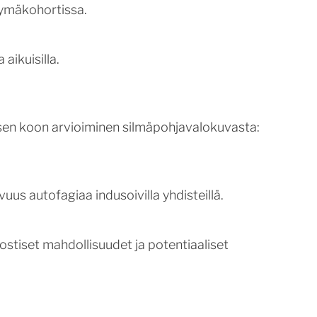
ymäkohortissa.
aikuisilla.
lisen koon arvioiminen silmäpohjavalokuvasta:
us autofagiaa indusoivilla yhdisteillä.
ostiset mahdollisuudet ja potentiaaliset