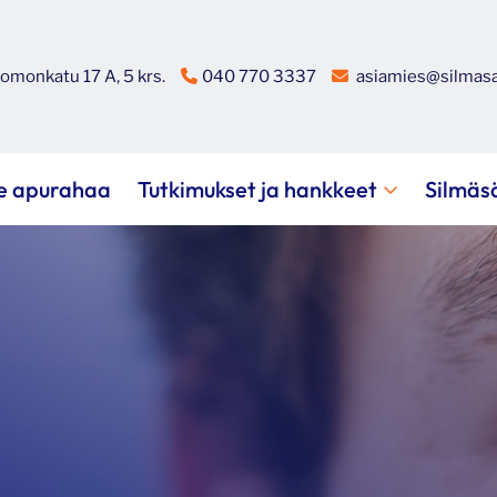
omonkatu 17 A, 5 krs.
040 770 3337
asiamies@silmasa
e apurahaa
Tutkimukset ja hankkeet
Silmäs