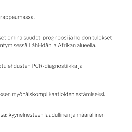
kärappeumassa.
iset ominaisuudet, prognoosi ja hoidon tulokset
tymisessä Lähi-idän ja Afrikan alueella.
otulehdusten PCR-diagnostiikka ja
uksen myöhäiskomplikaatioiden estämiseksi.
: kyynelnesteen laadullinen ja määrällinen