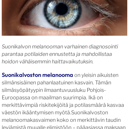
Suonikalvon melanooman varhainen diagnosointi
parantaa potilaiden ennustetta ja mahdollistaa
hoidon vähäisemmin haittavaikutuksin.
Suonikalvoston melanooma
on yleisin aikuisten
silmänsisäinen pahanlaatuinen kasvain. Tämän
silmäsyöpätyypin ilmaantuvuusluku Pohjois-
Euroopassa on maailman suurimpia. Ikä on
merkittävimpiä riskitekijöitä ja potilasmäärä kasvaa
väestön ikääntymisen myötä.Suonikalvoston
melanoomakasvaimen koko on merkittävin taudin
leviämistä muualle elimistöön – pääasiassa maksaan