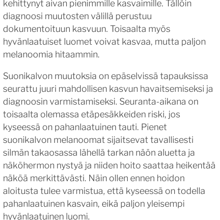
kehittynyt aivan pienimmille kasvaimille. Tällöin
diagnoosi muutosten välillä perustuu
dokumentoituun kasvuun. Toisaalta myös
hyvänlaatuiset luomet voivat kasvaa, mutta paljon
melanoomia hitaammin.
Suonikalvon muutoksia on epäselvissä tapauksissa
seurattu juuri mahdollisen kasvun havaitsemiseksi ja
diagnoosin varmistamiseksi. Seuranta-aikana on
toisaalta olemassa etäpesäkkeiden riski, jos
kyseessä on pahanlaatuinen tauti. Pienet
suonikalvon melanoomat sijaitsevat tavallisesti
silmän takaosassa lähellä tarkan näön aluetta ja
näköhermon nystyä ja niiden hoito saattaa heikentää
näköä merkittävästi. Näin ollen ennen hoidon
aloitusta tulee varmistua, että kyseessä on todella
pahanlaatuinen kasvain, eikä paljon yleisempi
hyvänlaatuinen luomi.