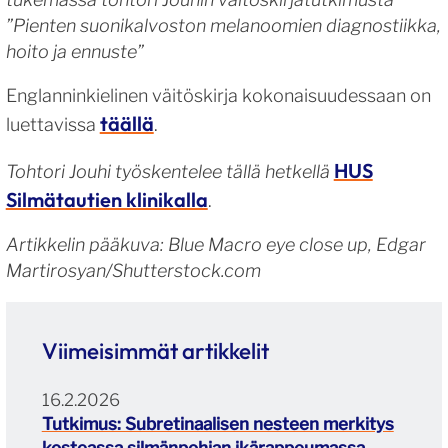
”Pienten suonikalvoston melanoomien diagnostiikka,
hoito ja ennuste”
Englanninkielinen väitöskirja kokonaisuudessaan on
täällä
luettavissa
.
HUS
Tohtori
Jouh
i työskentelee tällä hetkellä
Silmätautien klinikalla
.
Artikkelin pääkuva: Blue Macro eye close up, Edgar
Martirosyan/Shutterstock.com
Viimeisimmät artikkelit
16.2.2026
Tutkimus: Subretinaalisen nesteen merkitys