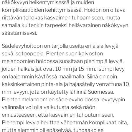
näkökyvyn heikentymisessä ja muiden
komplikaatioiden kehittymisessä. Hoidon on oltava
riittävän tehokas kasvaimen tuhoamiseen, mutta
samalla kuitenkin tarpeeksi hellävarainen näkökyvyn
säästämiseksi.
Sädelevyhoitoon on tarjolla useita erilaisia levyjä
sekä isotooppeja. Pienten suonikalvoston
melanoomien hoidossa suositaan pienimpiä levyjä,
joiden halkaisijat ovat 10 mm ja 15 mm. Isompi levy
on laajemmin käytössä maailmalla. Siinä on noin
kaksinkertainen pinta-ala ja hajasäteily verrattuna 10
mm levyyn, jota on käytetty lähinnä Suomessa.
Pienten melanoomien sädelevyhoidossa levytyypin
valinnalla voi olla vaikutusta sekä näön
ennusteeseen, että kasvaimen tuhoutumiseen.
Pienempi levy aiheuttaa vähemmän komplikaatioita,
mutta aiemmin oli epäselvää, tuhoaako se