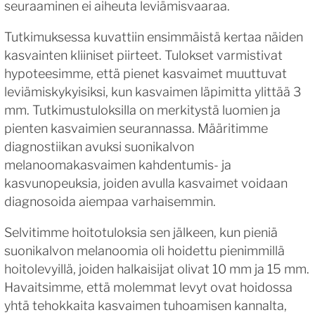
seuraaminen ei aiheuta leviämisvaaraa.
Tutkimuksessa kuvattiin ensimmäistä kertaa näiden
kasvainten kliiniset piirteet. Tulokset varmistivat
hypoteesimme, että pienet kasvaimet muuttuvat
leviämiskykyisiksi, kun kasvaimen läpimitta ylittää 3
mm. Tutkimustuloksilla on merkitystä luomien ja
pienten kasvaimien seurannassa. Määritimme
diagnostiikan avuksi suonikalvon
melanoomakasvaimen kahdentumis- ja
kasvunopeuksia, joiden avulla kasvaimet voidaan
diagnosoida aiempaa varhaisemmin.
Selvitimme hoitotuloksia sen jälkeen, kun pieniä
suonikalvon melanoomia oli hoidettu pienimmillä
hoitolevyillä, joiden halkaisijat olivat 10 mm ja 15 mm.
Havaitsimme, että molemmat levyt ovat hoidossa
yhtä tehokkaita kasvaimen tuhoamisen kannalta,