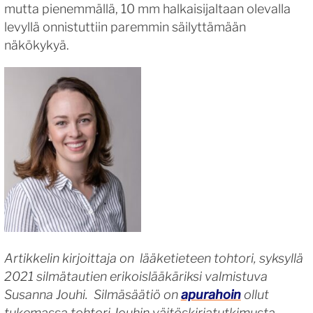
mutta pienemmällä, 10 mm halkaisijaltaan olevalla
levyllä onnistuttiin paremmin säilyttämään
näkökykyä.
Artikkelin kirjoittaja on
lääketieteen tohtori, syksyllä
2021 silmätautien erikoislääkäriksi valmistuva
Susanna Jouhi. Silmäsäätiö on
apurahoin
ollut
tukemassa tohtori Jouhin väitöskirjatutkimusta