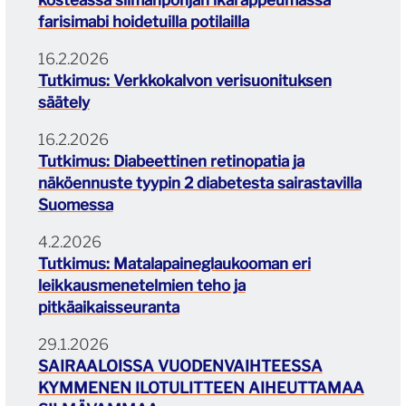
kosteassa silmänpohjan ikärappeumassa
farisimabi hoidetuilla potilailla
16.2.2026
Tutkimus: Verkkokalvon verisuonituksen
säätely
16.2.2026
Tutkimus: Diabeettinen retinopatia ja
näköennuste tyypin 2 diabetesta sairastavilla
Suomessa
4.2.2026
Tutkimus: Matalapaineglaukooman eri
leikkausmenetelmien teho ja
pitkäaikaisseuranta
29.1.2026
SAIRAALOISSA VUODENVAIHTEESSA
KYMMENEN ILOTULITTEEN AIHEUTTAMAA