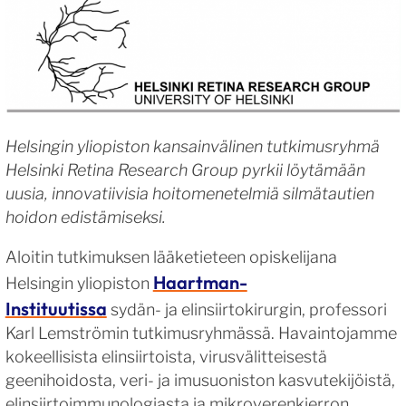
Helsingin yliopiston kansainvälinen tutkimusryhmä
Helsinki Retina Research Group pyrkii löytämään
uusia, innovatiivisia hoitomenetelmiä silmätautien
hoidon edistämiseksi.
Aloitin tutkimuksen lääketieteen opiskelijana
Haartman-
Helsingin yliopiston
Instituutissa
sydän- ja elinsiirtokirurgin, professori
Karl Lemströmin tutkimusryhmässä. Havaintojamme
kokeellisista elinsiirtoista, virusvälitteisestä
geenihoidosta, veri- ja imusuoniston kasvutekijöistä,
elinsiirtoimmunologiasta ja mikroverenkierron