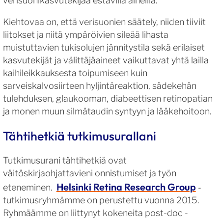
verisuonikasvutekijää estävillä aineilla.
Kiehtovaa on, että verisuonien säätely, niiden tiiviit
liitokset ja niitä ympäröivien sileää lihasta
muistuttavien tukisolujen jännitystila sekä erilaiset
kasvutekijät ja välittäjäaineet vaikuttavat yhtä lailla
kaihileikkauksesta toipumiseen kuin
sarveiskalvosiirteen hyljintäreaktion, sädekehän
tulehduksen, glaukooman, diabeettisen retinopatian
ja monen muun silmätaudin syntyyn ja lääkehoitoon.
Tähtihetkiä tutkimusurallani
Tutkimusurani tähtihetkiä ovat
väitöskirjaohjattavieni onnistumiset ja työn
Helsinki Retina Research Group
eteneminen.
-
tutkimusryhmämme on perustettu vuonna 2015.
Ryhmäämme on liittynyt kokeneita post-doc -