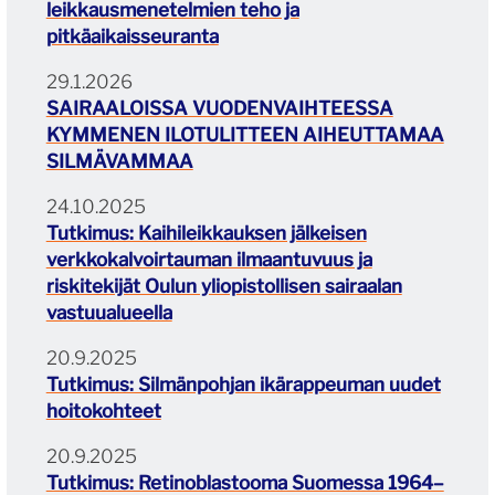
leikkausmenetelmien teho ja
pitkäaikaisseuranta
29.1.2026
SAIRAALOISSA VUODENVAIHTEESSA
KYMMENEN ILOTULITTEEN AIHEUTTAMAA
SILMÄVAMMAA
24.10.2025
Tutkimus: Kaihileikkauksen jälkeisen
verkkokalvoirtauman ilmaantuvuus ja
riskitekijät Oulun yliopistollisen sairaalan
vastuualueella
20.9.2025
Tutkimus: Silmänpohjan ikärappeuman uudet
hoitokohteet
20.9.2025
Tutkimus: Retinoblastooma Suomessa 1964–