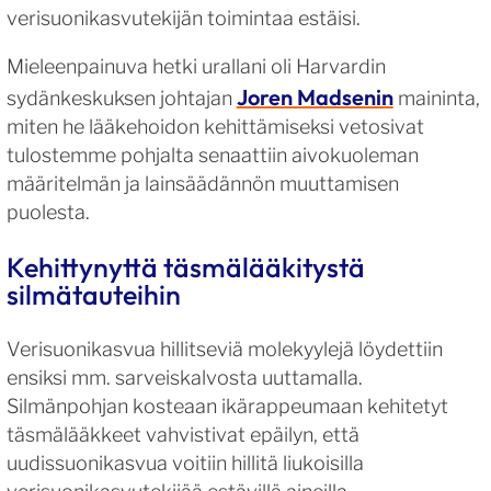
verisuonikasvutekijän toimintaa estäisi.
Mieleenpainuva hetki urallani oli Harvardin
Joren Madsenin
sydänkeskuksen johtajan
maininta,
miten he lääkehoidon kehittämiseksi vetosivat
tulostemme pohjalta senaattiin aivokuoleman
määritelmän ja lainsäädännön muuttamisen
puolesta.
Kehittynyttä täsmälääkitystä
silmätauteihin
Verisuonikasvua hillitseviä molekyylejä löydettiin
ensiksi mm. sarveiskalvosta uuttamalla.
Silmänpohjan kosteaan ikärappeumaan kehitetyt
täsmälääkkeet vahvistivat epäilyn, että
uudissuonikasvua voitiin hillitä liukoisilla