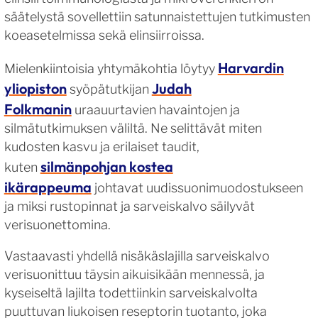
säätelystä sovellettiin satunnaistettujen tutkimusten
koeasetelmissa sekä elinsiirroissa.
Harvardin
Mielenkiintoisia yhtymäkohtia löytyy
yliopiston
Judah
syöpätutkijan
Folkmanin
uraauurtavien havaintojen ja
silmätutkimuksen väliltä. Ne selittävät miten
kudosten kasvu ja erilaiset taudit,
silmänpohjan kostea
kuten
ikärappeuma
johtavat uudissuonimuodostukseen
ja miksi rustopinnat ja sarveiskalvo säilyvät
verisuonettomina.
Vastaavasti yhdellä nisäkäslajilla sarveiskalvo
verisuonittuu täysin aikuisikään mennessä, ja
kyseiseltä lajilta todettiinkin sarveiskalvolta
puuttuvan liukoisen reseptorin tuotanto, joka