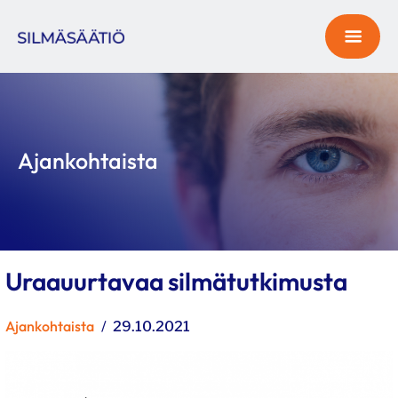
Ajankohtaista
Uraauurtavaa silmätutkimusta
Kategoriat
Ajankohtaista
Julkaistu
29.10.2021