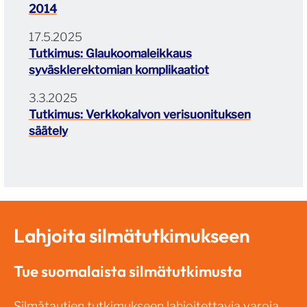
2014
17.5.2025
Tutkimus: Glaukoomaleikkaus
syväsklerektomian komplikaatiot
3.3.2025
Tutkimus: Verkkokalvon verisuonituksen
säätely
Lahjoita silmätutkimukseen
Tue suomalaista silmätutkimusta
Silmätautien tutkimukseen lahjoitettavia varoja