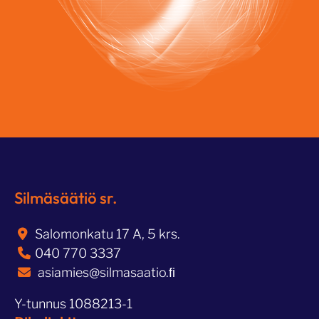
Silmäsäätiö sr.
Salomonkatu 17 A, 5 krs.
040 770 3337
asiamies@silmasaatio.ﬁ
Y-tunnus 1088213-1