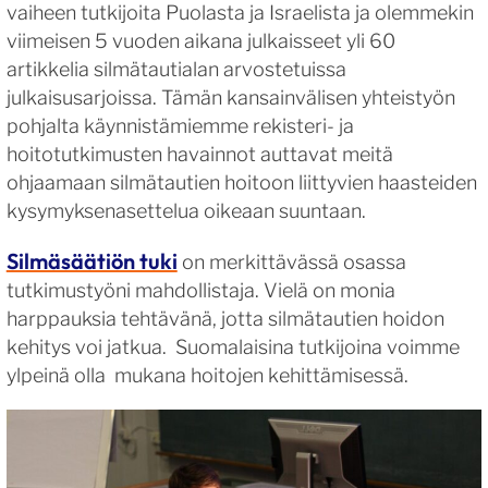
vaiheen tutkijoita Puolasta ja Israelista ja olemmekin
viimeisen 5 vuoden aikana julkaisseet yli 60
artikkelia silmätautialan arvostetuissa
julkaisusarjoissa. Tämän kansainvälisen yhteistyön
pohjalta käynnistämiemme rekisteri- ja
hoitotutkimusten havainnot auttavat meitä
ohjaamaan silmätautien hoitoon liittyvien haasteiden
kysymyksenasettelua oikeaan suuntaan.
Silmäsäätiön tuki
on merkittävässä osassa
tutkimustyöni mahdollistaja. Vielä on monia
harppauksia tehtävänä, jotta silmätautien hoidon
kehitys voi jatkua. Suomalaisina tutkijoina voimme
ylpeinä olla mukana hoitojen kehittämisessä.