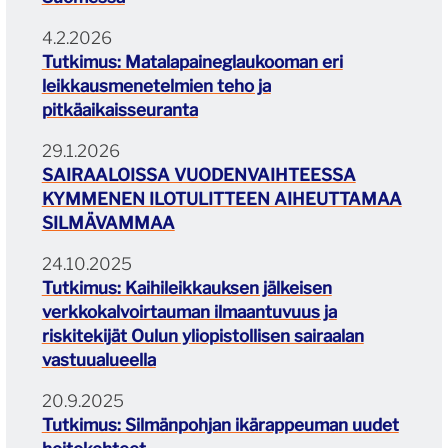
4.2.2026
Tutkimus: Matalapaineglaukooman eri
leikkausmenetelmien teho ja
pitkäaikaisseuranta
29.1.2026
SAIRAALOISSA VUODENVAIHTEESSA
KYMMENEN ILOTULITTEEN AIHEUTTAMAA
SILMÄVAMMAA
24.10.2025
Tutkimus: Kaihileikkauksen jälkeisen
verkkokalvoirtauman ilmaantuvuus ja
riskitekijät Oulun yliopistollisen sairaalan
vastuualueella
20.9.2025
Tutkimus: Silmänpohjan ikärappeuman uudet