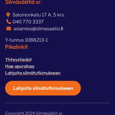
Silmäsäätiö sr.
Salomonkatu 17 A, 5 krs.
040 770 3337
asiamies@silmasaatio.ﬁ
Y-tunnus 1088213-1
Pikalinkit
Yhteystiedot
Hae apurahaa
Lahjoita silmätutkimukseen
Lahjoita silmätutkimukseen
Copyright 2024 Silmäsäätiö sr.