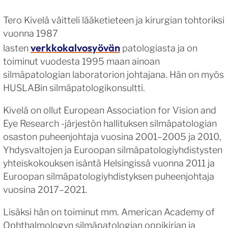
Tero Kivelä väitteli lääketieteen ja kirurgian tohtoriksi
vuonna 1987
verkkokalvosyövän
lasten
patologiasta ja on
toiminut vuodesta 1995 maan ainoan
silmäpatologian laboratorion johtajana. Hän on myös
HUSLABin silmäpatologikonsultti.
Kivelä on ollut European Association for Vision and
Eye Research -järjestön hallituksen silmäpatologian
osaston puheenjohtaja vuosina 2001–2005 ja 2010,
Yhdysvaltojen ja Euroopan silmäpatologiyhdistysten
yhteiskokouksen isäntä Helsingissä vuonna 2011 ja
Euroopan silmäpatologiyhdistyksen puheenjohtaja
vuosina 2017–2021.
Lisäksi hän on toiminut mm. American Academy of
Ophthalmologyn silmäpatologian oppikirjan ja