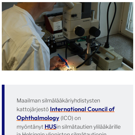
Maailman silmälääkäriyhdistysten
International Council of
kattojärjestö
Ophthalmology
(ICO) on
HUS
myöntänyt
in silmätautien ylilääkärille
ja Helsingin yliopiston silmätautiopin