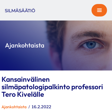
Ajankohtaista
Kansainvälinen
silmäpatologipalkinto professori
Tero Kivelälle
Kategoriat
Ajankohtaista
Julkaistu
16.2.2022